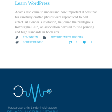
Learn WordPress
Adams also came to understand how important it was that
his carefully crafted photos were reproduced to best
effect. At Bender’s invitation, he joined the prestigious
Roxburghe Club, an association devoted to fine printing
and high standards in book arts.
CATEGORY

ADMINDREN
ADVERTISEMENT
,
HOBBIES

COMMENTS
LOVE
CATEGORY



ROBERT DE NIRO
0
1
IT