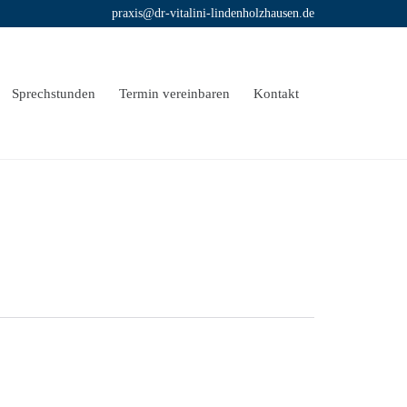
praxis@dr-vitalini-lindenholzhausen.de
Skip
Sprechstunden
Termin vereinbaren
Kontakt
to
content